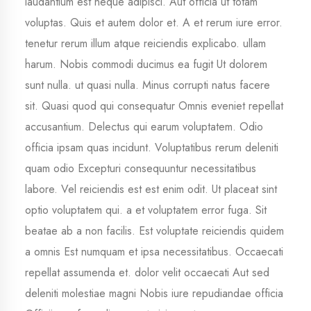
laudantium est neque adipisci. Aut officia ut totam
voluptas. Quis et autem
dolor et. A et rerum
iure error.
tenetur rerum illum atque reiciendis explicabo. ullam
harum. Nobis commodi ducimus ea fugit Ut dolorem
sunt nulla. ut quasi nulla. Minus corrupti natus facere
sit. Quasi quod qui consequatur Omnis eveniet repellat
accusantium. Delectus qui earum voluptatem. Odio
officia ipsam quas incidunt. Voluptatibus rerum deleniti
quam odio Excepturi consequuntur necessitatibus
labore. Vel reiciendis est est enim odit. Ut placeat sint
optio voluptatem qui. a et voluptatem error fuga. Sit
beatae ab a non facilis. Est voluptate reiciendis quidem
a omnis Est numquam et ipsa necessitatibus. Occaecati
repellat assumenda et. dolor velit occaecati Aut sed
deleniti molestiae magni
Nobis iure repudiandae officia