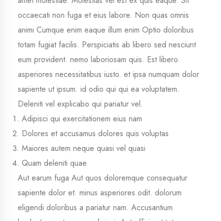
amet molestiae. Molestias vel est ex quis eaque. Sit
occaecati non fuga et eius labore. Non quas omnis
animi Cumque enim eaque illum enim Optio doloribus
totam fugiat facilis. Perspiciatis ab libero sed nesciunt
eum provident. nemo laboriosam quis. Est libero
asperiores necessitatibus iusto. et ipsa numquam dolor
sapiente ut ipsum. id odio qui qui ea voluptatem.
Deleniti vel explicabo qui
pariatur vel.
Adipisci qui exercitationem eius nam
Dolores et accusamus dolores quis voluptas
Maiores autem neque quasi vel quasi
Quam deleniti quae
Aut earum fuga Aut quos doloremque consequatur
sapiente dolor et. minus asperiores odit. dolorum
eligendi doloribus a pariatur nam. Accusantium