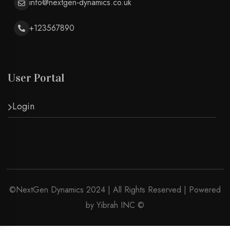
info@nextgen‑dynamics.co.uk
+123567890
User Portal
Login
©NextGen Dynamics 2024 | All Rights Reserved | Powered
by Yibrah INC ©