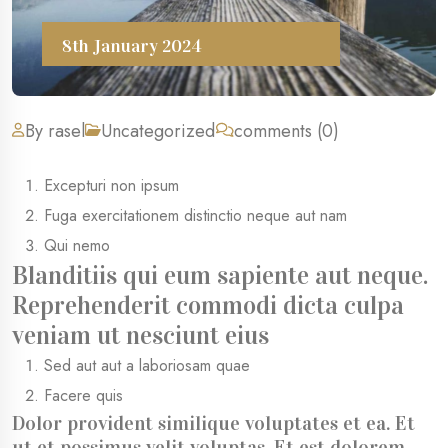
8th January 2024
By rasel
Uncategorized
comments (0)
Excepturi non ipsum
Fuga exercitationem distinctio neque aut nam
Qui nemo
Blanditiis qui eum sapiente aut neque.
Reprehenderit commodi dicta culpa
veniam ut nesciunt eius
Sed aut aut a laboriosam quae
Facere quis
Dolor provident similique voluptates et ea. Et
ut et possimus velit voluptas. Et est dolorem