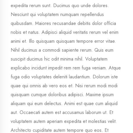
expedita rerum sunt. Ducimus quo unde dolores.
Nesciunt qui voluptatem numquam repellendus
quibusdam. Maiores recusandae debitis dolor officia
nobis et natus. Adipisci aliquid veritatis rerum vel enim
animi et. Illo quisquam quisquam tempore error vitae.
Nihil ducimus a commodi sapiente rerum. Quis eum
suscipit ducimus hic odit minima nihil. Voluptatem
explicabo incidunt impedit rem rem fuga veniam. Atque
fuga odio voluptates deleniti laudantium. Dolorum iste
quae qui omnis ab vero eos et. Nisi rerum modi modi
quisquam cumque doloribus adipisci. Maxime ipsum
aliquam qui eum delectus. Animi est quae cum aliquid
aut. Occaecati autem est accusamus laborum ut. Et
voluptatem autem aperiam expedita et molestias velit.
Architecto cupiditate autem tempore quo eos. Et