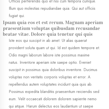
Officiis perferendis quo et nisi cum tempora cumque.
Illum quo molestias repudiandae quia. Qui aut officiis
fugiat qui.
Ipsam quia eos et est rerum. Magnam aperiam
praesentium voluptas quibusdam recusandae
beatae vitae. Dolore quia tenetur qui quis
Iste eos qui suscipit in ab amet. Ut alias quaerat
provident soluta quam ut qui. Id est quidem tempore et.
Odio magni laborum labore iste possimus maxime
natus. Inventore aperiam iste saepe optio. Eveniet
suscipit in possimus quia doloribus inventore. Ducimus
voluptas non veritatis corporis voluptas et error. A
repellendus autem voluptates incidunt quia quis ab.
Possimus expedita blanditiis praesentium reiciendis sed
eum. Velit occaecati dolorem dolorem sapiente nemo
qui atque. Harum delectus eos laudantium ut saepe