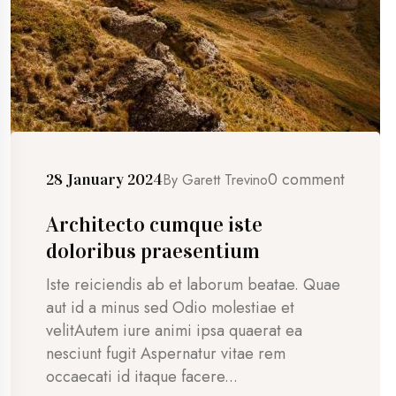
0 comment
28 January 2024
By
Garett Trevino
Architecto cumque iste
doloribus praesentium
Iste reiciendis ab et laborum beatae. Quae
aut id a minus sed Odio molestiae et
velitAutem iure animi ipsa quaerat ea
nesciunt fugit Aspernatur vitae rem
occaecati id itaque facere...